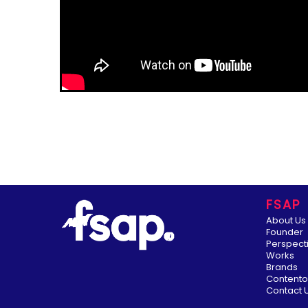
FSAP
About Us
Founder
Perspect
Works
Brands
Content
Contact 